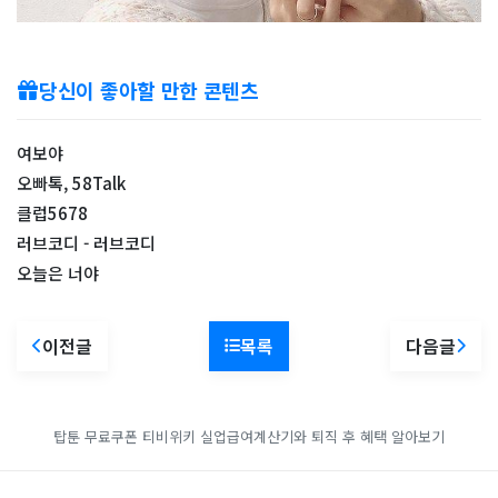
당신이 좋아할 만한 콘텐츠
여보야
오빠톡, 58Talk
클럽5678
러브코디 - 러브코디
오늘은 너야
이전글
목록
다음글
탑툰 무료쿠폰
티비위키
실업급여계산기와 퇴직 후 혜택 알아보기